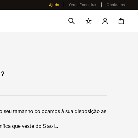
Ajuda
Onde Encontrar
Contactos
U?
do seu tamanho colocamos à sua disposição as
fica que veste do S ao L.