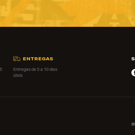
ENTREGAS
S
15
Entregas de 5 a 10 dias
úteis
I